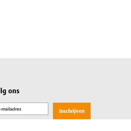
lg ons
ladres
(Vereist)