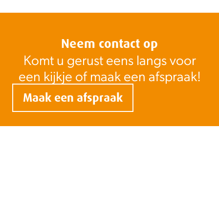
Neem contact op
Komt u gerust eens langs voor
een kijkje of maak een afspraak!
Maak een afspraak
Contact
Openingstijden
Volg ons
E-
mailadres
(Vereist)
Zeemanlaan 3
Maandag t/m
3401 MV
vrijdag: