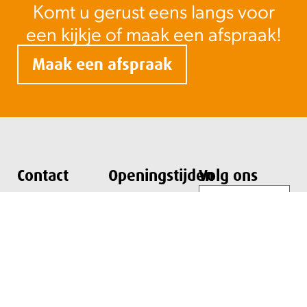
Komt u gerust eens langs voor
een kijkje of maak een afspraak!
Maak een afspraak
Contact
Openingstijden
Volg ons
E-
mailadres
(Vereist)
Zeemanlaan 3
Maandag t/m
3401 MV
vrijdag:
IJsselstein
07:30 – 17:30
Route met Google
Woensdagavond:
maps
19:00 – 21:00
Zaterdagochtend: