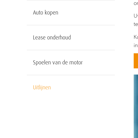
o
Auto kopen
U
t
K
Lease onderhoud
i
Spoelen van de motor
Uitlijnen