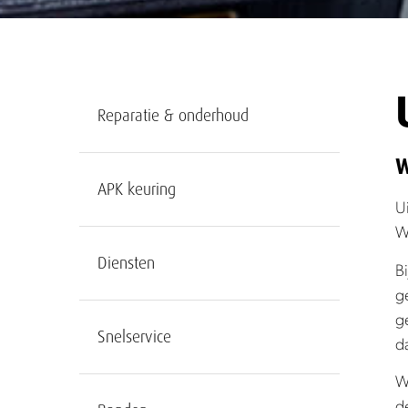
Reparatie & onderhoud
W
APK keuring
U
W
Diensten
B
g
g
Snelservice
d
W
d