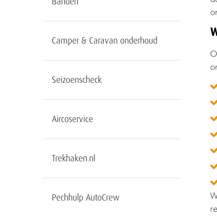
Banden
o
W
Camper & Caravan onderhoud
O
o
Seizoenscheck
Aircoservice
Trekhaken.nl
W
Pechhulp AutoCrew
r