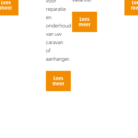
voor
Lees
Le
meer
me
reparatie
en
Lees
meer
onderhoud
van uw
caravan
of
aanhanger.
Lees
meer