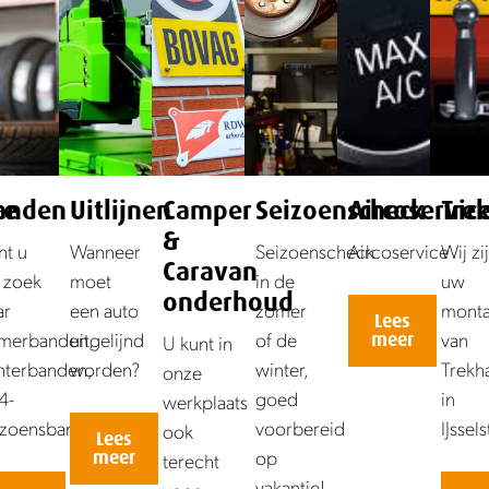
ce
anden
Uitlijnen
Camper
Seizoenscheck
Aircoservic
Tre
&
nt u
Wanneer
Seizoenscheck
Aircoservice
Wij zi
Caravan
 zoek
moet
in de
uw
onderhoud
ar
een auto
zomer
monta
Lees
merbanden,
uitgelijnd
of de
van
meer
U kunt in
nterbanden,
worden?
winter,
Trekh
onze
4-
goed
in
werkplaats
izoensbanden?
voorbereid
IJssels
ook
Lees
op
meer
terecht
vakantie!