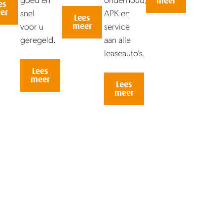
meer
es
snel
APK en
er
Lees
voor u
service
meer
geregeld.
aan alle
leaseauto’s.
Lees
meer
Lees
meer