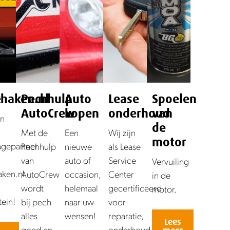
e
khaken.nl
Pechhulp
Auto
Lease
Spoelen
AutoCrew
kopen
onderhoud
van
jn
de
Met de
Een
Wij zijn
motor
gepartner
Pechhulp
nieuwe
als Lease
van
auto of
Service
Vervuiling
aken.nl
AutoCrew
occasion,
Center
in de
wordt
helemaal
gecertificeerd
motor.
tein!
bij pech
naar uw
voor
alles
wensen!
reparatie,
Lees
goed en
onderhoud,