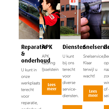
Reparatie
APK
Diensten
Snelservi
B
&
APK
U kunt
Snelservice,
Be
onderhoud
keuring
bij ons
Klaar
op
IJsselstein
terecht
terwijl u
na
U kunt in
voor
wacht!
zo
onze
diverse
wi
werkplaats
Lees
service-
of 
meer
terecht
Lees
diensten.
se
meer
voor
reparatie,
onderhoud